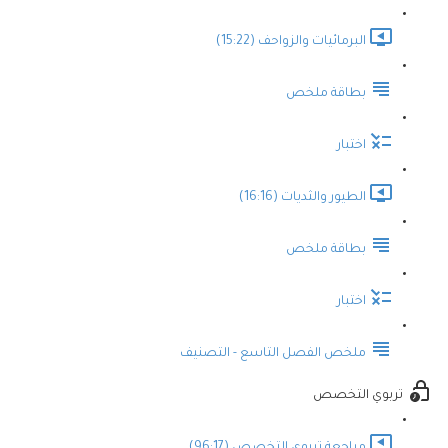
البرمائيات والزواحف (15:22)
بطاقة ملخص
اختبار
الطيور والثديات (16:16)
بطاقة ملخص
اختبار
ملخص الفصل التاسع - التصنيف
تربوي التخصص