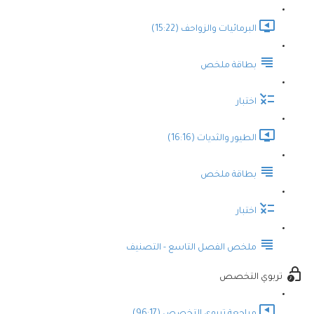
البرمائيات والزواحف (15:22)
بطاقة ملخص
اختبار
الطيور والثديات (16:16)
بطاقة ملخص
اختبار
ملخص الفصل التاسع - التصنيف
تربوي التخصص