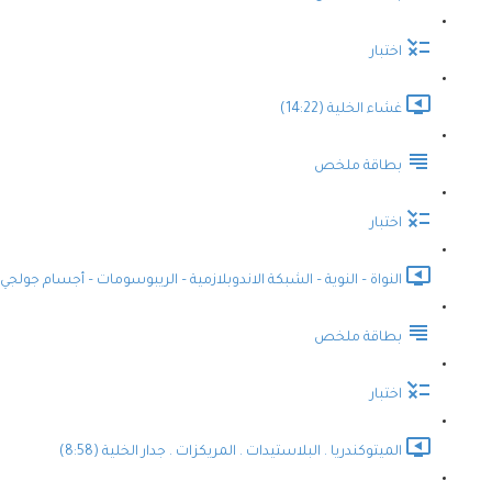
اختبار
غشاء الخلية (14:22)
بطاقة ملخص
اختبار
النواة – النوية – الشبكة الاندوبلازمية – الريبوسومات – أجسام جولجي (10:10
بطاقة ملخص
اختبار
الميتوكندريا . البلاستيدات . المريكزات . جدار الخلية (8:58)