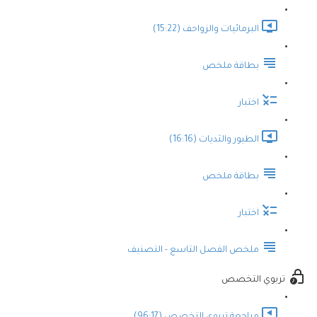
البرمائيات والزواحف (15:22)
بطاقة ملخص
اختبار
الطيور والثديات (16:16)
بطاقة ملخص
اختبار
ملخص الفصل التاسع - التصنيف
تربوي التخصص