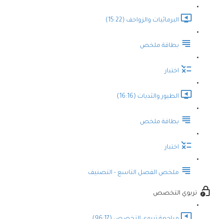
البرمائيات والزواحف (15:22)
بطاقة ملخص
اختبار
الطيور والثديات (16:16)
بطاقة ملخص
اختبار
ملخص الفصل التاسع - التصنيف
تربوي التخصص