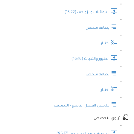
البرمائيات والزواحف (15:22)
بطاقة ملخص
اختبار
الطيور والثديات (16:16)
بطاقة ملخص
اختبار
ملخص الفصل التاسع - التصنيف
تربوي التخصص