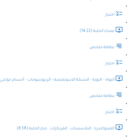
اختبار
غشاء الخلية (14:22)
بطاقة ملخص
اختبار
النواة – النوية – الشبكة الاندوبلازمية – الريبوسومات – أجسام جولجي (10:10
بطاقة ملخص
اختبار
الميتوكندريا . البلاستيدات . المريكزات . جدار الخلية (8:58)