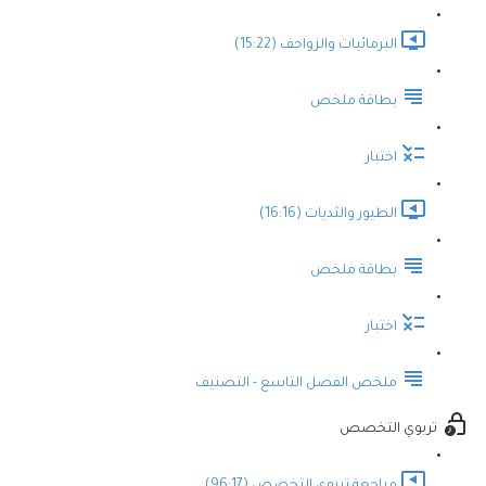
البرمائيات والزواحف (15:22)
بطاقة ملخص
اختبار
الطيور والثديات (16:16)
بطاقة ملخص
اختبار
ملخص الفصل التاسع - التصنيف
تربوي التخصص